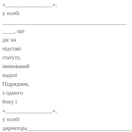
«________________»,
у особі
__________________________________________
____, що
діє на
підставі
статуту,
іменований
надалі
Підрядник,
з одного
боку і
«________________»,
у особі
директора____________________________________