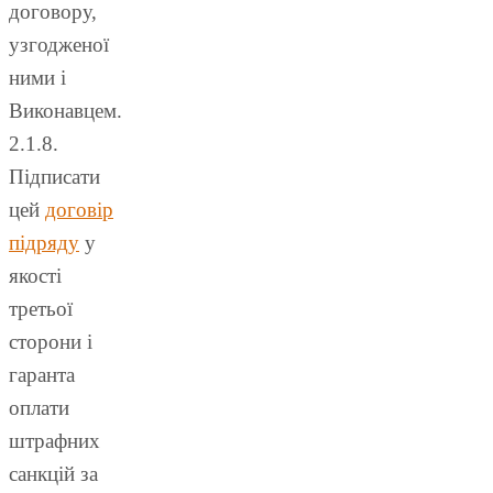
договору,
узгодженої
ними і
Виконавцем.
2.1.8.
Підписати
цей
договір
підряду
у
якості
третьої
сторони і
гаранта
оплати
штрафних
санкцій за