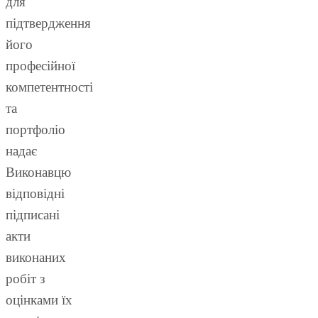
для
підтвердження
його
професійної
компетентності
та
портфоліо
надає
Виконавцю
відповідні
підписані
акти
виконаних
робіт з
оцінками їх