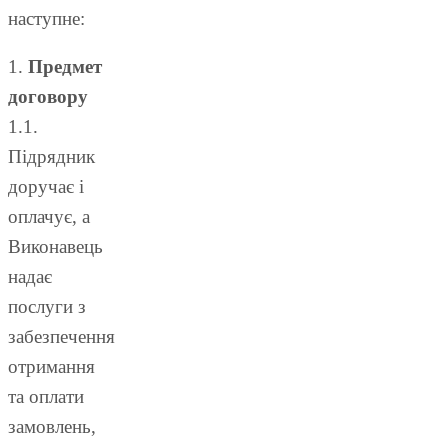
наступне:
1.
Предмет
договору
1.1.
Підрядник
доручає і
оплачує, а
Виконавець
надає
послуги з
забезпечення
отримання
та оплати
замовлень,