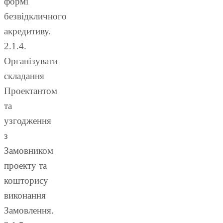
формі
безвідкличного
акредитиву.
2.1.4.
Організувати
складання
Проектантом
та
узгодження
з
Замовником
проекту та
кошторису
виконання
Замовлення.