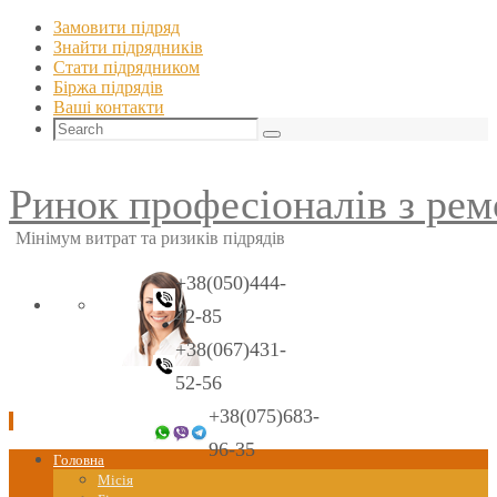
Замовити підряд
Знайти пiдрядникiв
Стати пiдрядником
Біржа підрядів
Ваші контакти
Search
Search
for:
Ринок професіоналів з рем
Мінімум витрат та ризиків підрядів
+38(050)444-
42-85
+38(067)431-
52-56
+38(075)683-
96-35
Skip
Головна
to
Місія