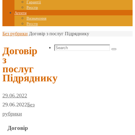
Гарантії
Реєстр
Агенти
Визначення
Реєстр
Home
Без рубрики
Договір з послуг Підряднику
Search
Договір
Search
for:
з
послуг
Підряднику
29.06.2022
29.06.2022
Без
рубрики
Договір