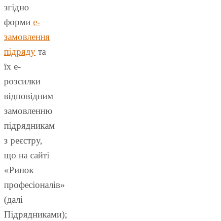
згідно
форми
е-
замовлення
підряду
та
їх е-
розсилки
відповідним
замовленню
підрядникам
з реєстру,
що на сайті
«Ринок
професіоналів»
(далі
Підрядниками);