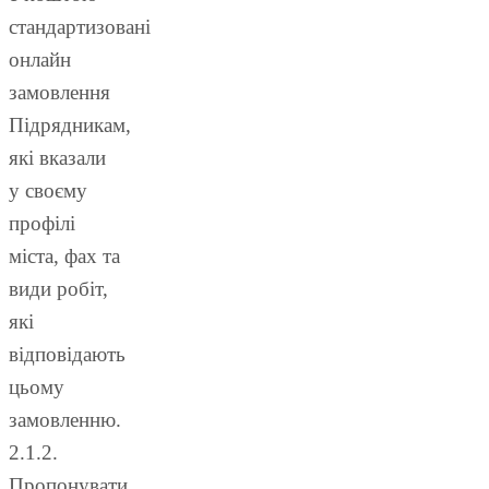
стандартизовані
онлайн
замовлення
Підрядникам,
які вказали
у своєму
профілі
міста, фах та
види робіт,
які
відповідають
цьому
замовленню.
2.1.2.
Пропонувати