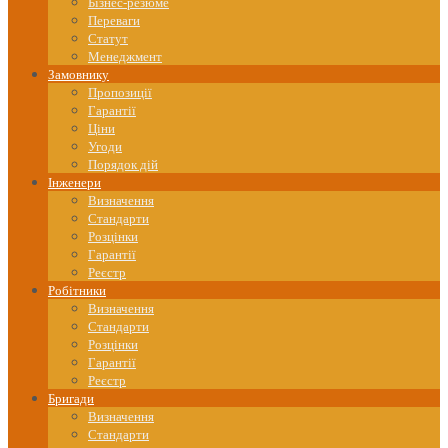
content
Бізнес-резюме
Переваги
Статут
Менеджмент
Замовнику
Пропозиції
Гарантії
Ціни
Угоди
Порядок дій
Інженери
Визначення
Стандарти
Розцінки
Гарантії
Реєстр
Робітники
Визначення
Стандарти
Розцінки
Гарантії
Реєстр
Бригади
Визначення
Стандарти