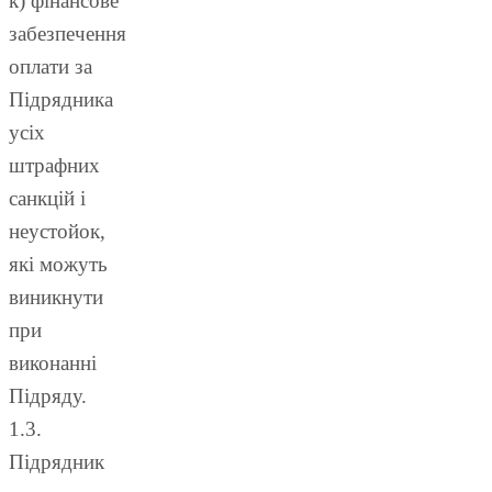
к) фінансове
забезпечення
оплати за
Підрядника
усіх
штрафних
санкцій і
неустойок,
які можуть
виникнути
при
виконанні
Підряду.
1.3.
Підрядник