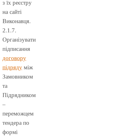
з їх реєстру
на сайті
Виконавця.
2.1.7.
Організувати
підписання
договору
підряду
між
Замовником
та
Підрядником
–
переможцем
тендера по
формі