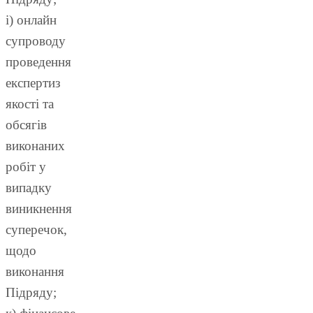
і) онлайн
супроводу
проведення
експертиз
якості та
обсягів
виконаних
робіт у
випадку
виникнення
суперечок,
щодо
виконання
Підряду;