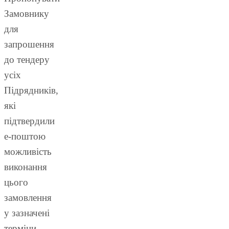
Замовнику
для
запрошення
до тендеру
усіх
Підрядників,
які
підтвердили
е-поштою
можливість
виконання
цього
замовлення
у зазначені
терміни.