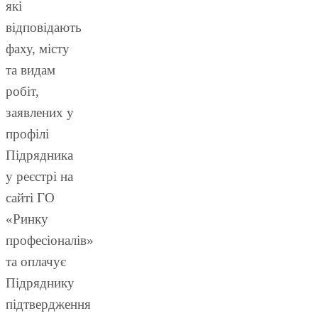
які
відповідають
фаху, місту
та видам
робіт,
заявлених у
профілі
Підрядника
у реєстрі на
сайті ГО
«Ринку
професіоналів»
та оплачує
Підряднику
підтвердження