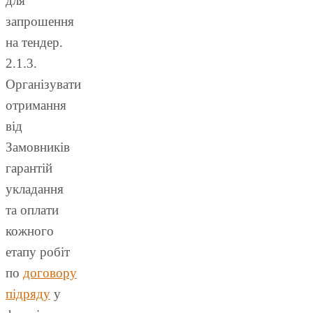
для
запрошення
на тендер.
2.1.3.
Організувати
отримання
від
Замовників
гарантій
укладання
та оплати
кожного
етапу робіт
по
договору
підряду
у