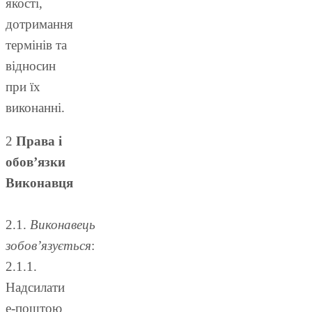
якості,
дотримання
термінів та
відносин
при їх
виконанні.
2
Права і
обов’язки
Виконавця
2.1.
Виконавець
зобов’язується
:
2.1.1.
Надсилати
е-поштою