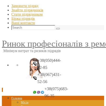
Замовити підряд
Знайти пiдрядникiв
Стати пiдрядником
Біржа підрядів
Ваші контакти
Search
Search
for:
Ринок професіоналів з рем
Мінімум витрат та ризиків підрядів
+38(050)444-
42-85
+38(067)431-
52-56
+38(075)683-
96-35
Skip
Головна
to
Місія