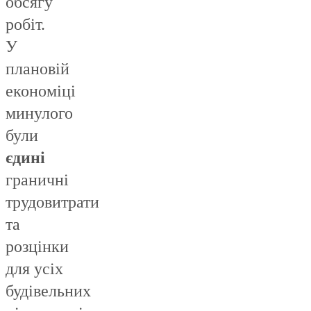
обсягу
робіт.
У
плановій
економіці
минулого
були
єдині
граничні
трудовитрати
та
розцінки
для усіх
будівельних