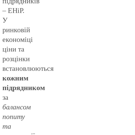
підрядників
– ЕНіР.
У
ринковій
економіці
ціни та
розцінки
встановлюються
кожним
підрядником
за
балансом
попиту
та