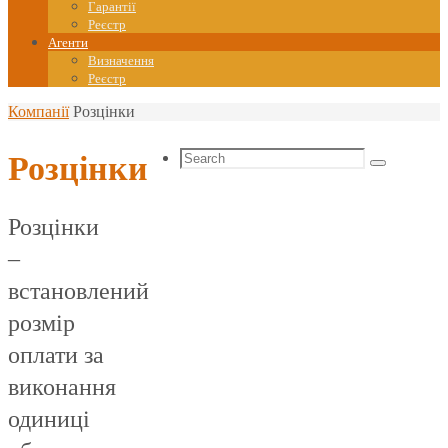
Гарантії
Реєстр
Агенти
Визначення
Реєстр
Home
Компанії
Розцінки
Search
Розцінки
Search
for:
Розцінки
–
встановлений
розмір
оплати за
виконання
одиниці