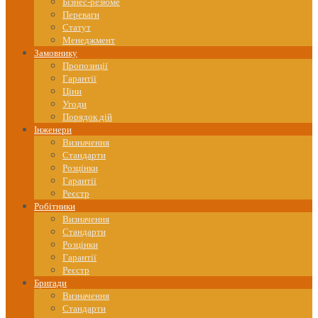
content
Бізнес-резюме
Переваги
Статут
Менеджмент
Замовнику
Пропозиції
Гарантії
Ціни
Угоди
Порядок дій
Інженери
Визначення
Стандарти
Розцінки
Гарантії
Реєстр
Робітники
Визначення
Стандарти
Розцінки
Гарантії
Реєстр
Бригади
Визначення
Стандарти