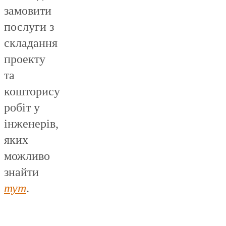
замовити
послуги з
складання
проекту
та
кошторису
робіт у
інженерів,
яких
можливо
знайти
тут
.