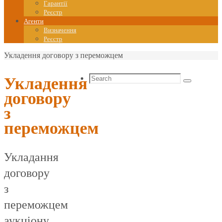
Гарантії
Реєстр
Агенти
Визначення
Реєстр
Home
Укладення договору з переможцем
Search
Укладення
Search
for:
договору
з
переможцем
Укладання
договору
з
переможцем
аукціону