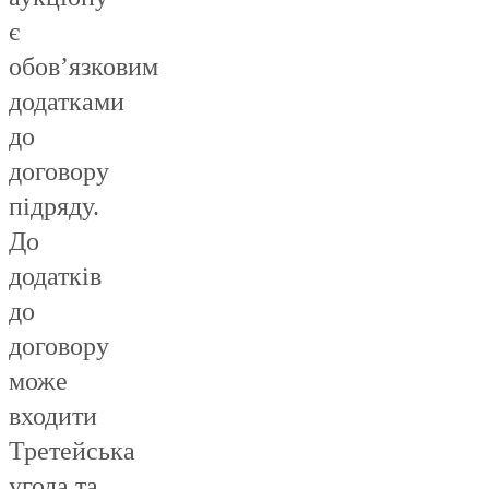
є
обов’язковим
додатками
до
договору
підряду.
До
додатків
до
договору
може
входити
Третейська
угода та