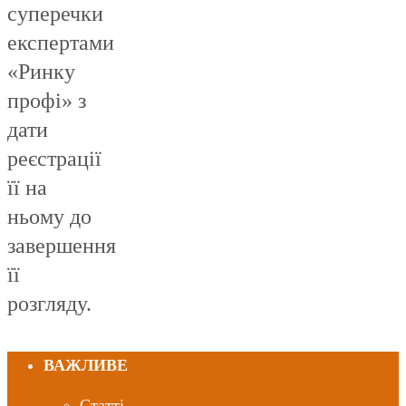
суперечки
експертами
«Ринку
профі» з
дати
реєстрації
її на
ньому до
завершення
її
розгляду.
ВАЖЛИВЕ
Статті