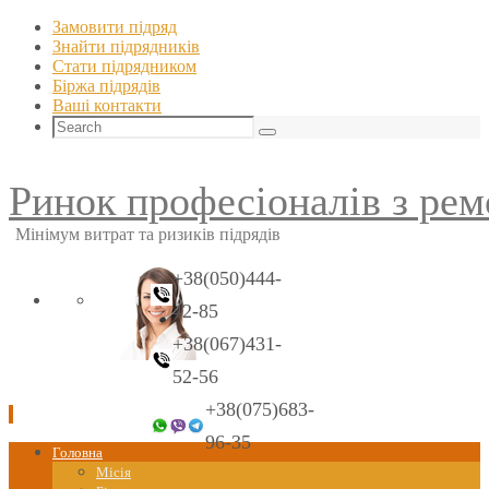
Замовити підряд
Знайти пiдрядникiв
Стати пiдрядником
Біржа підрядів
Ваші контакти
Search
Search
for:
Ринок професіоналів з рем
Мінімум витрат та ризиків підрядів
+38(050)444-
42-85
+38(067)431-
52-56
+38(075)683-
96-35
Skip
Головна
to
Місія