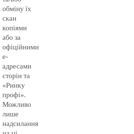
обміну їх
скан
копіями
або за
офіційними
е-
адресами
сторін та
«Ринку
профі».
Можливо
лише
надсилання
на ці