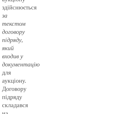
здійснюється
за
текстом
договору
підряду,
який
входив у
документацію
для
аукціону.
Договору
підряду
складався
на