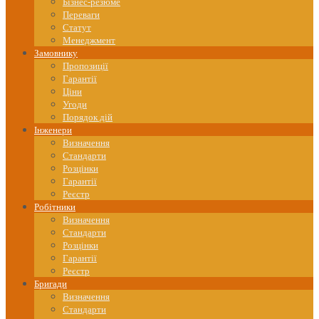
content
Бізнес-резюме
Переваги
Статут
Менеджмент
Замовнику
Пропозиції
Гарантії
Ціни
Угоди
Порядок дій
Інженери
Визначення
Стандарти
Розцінки
Гарантії
Реєстр
Робітники
Визначення
Стандарти
Розцінки
Гарантії
Реєстр
Бригади
Визначення
Стандарти