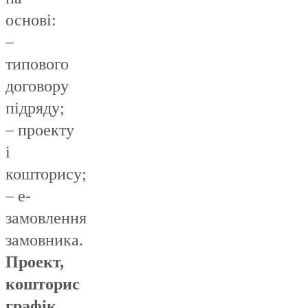
основі:
–
типового
договору
підряду;
– проекту
і
кошторису;
– е-
замовлення
замовника.
Проект,
кошторис
графік