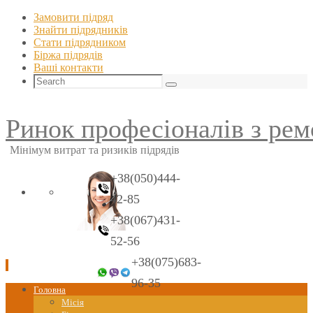
Замовити підряд
Знайти пiдрядникiв
Стати пiдрядником
Біржа підрядів
Ваші контакти
Search
Search
for:
Ринок професіоналів з рем
Мінімум витрат та ризиків підрядів
+38(050)444-
42-85
+38(067)431-
52-56
+38(075)683-
96-35
Skip
Головна
to
Місія