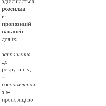
здійснюється
розсилка
е-
пропозицій
вакансії
для їх:
–
запрошення
до
рекрутингу;
–
ознайомлення
з е-
пропозицією