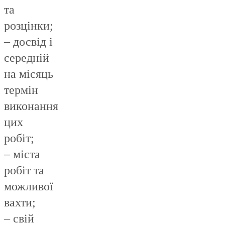
та
розцінки;
– досвід і
середній
на місяць
термін
виконання
цих
робіт;
– міста
робіт та
можливої
вахти;
– свій