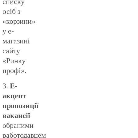
списку
осіб з
«корзини»
у е-
магазині
сайту
«Ринку
профі».
3.
Е-
акцепт
пропозиції
вакансії
обраними
работодавцем