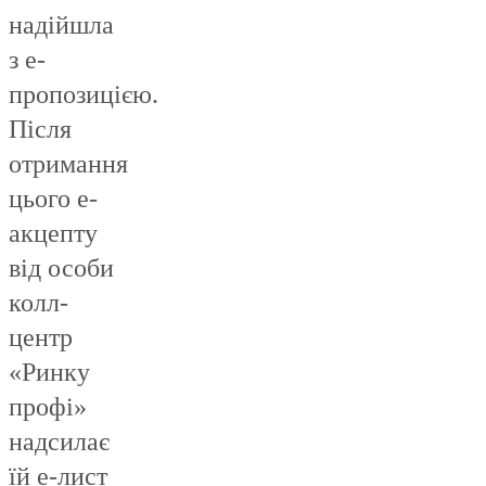
надійшла
з е-
пропозицією.
Після
отримання
цього е-
акцепту
від особи
колл-
центр
«Ринку
профі»
надсилає
їй е-лист