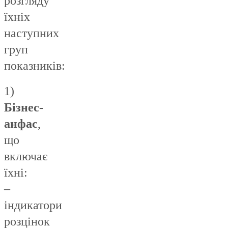
розгляду
їхніх
наступних
груп
показників:
1)
Бізнес-
анфас
,
що
включає
їхні:
–
індикатори
розцінок