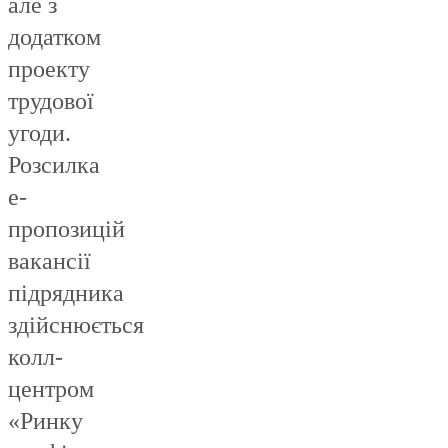
але з
додатком
проекту
трудової
угоди.
Розсилка
е-
пропозицій
вакансії
підрядника
здійснюється
колл-
центром
«Ринку