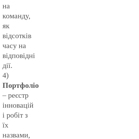
на
команду,
як
відсотків
часу на
відповідні
дії.
4)
Портфоліо
– реєстр
інновацій
і робіт з
їх
назвами,