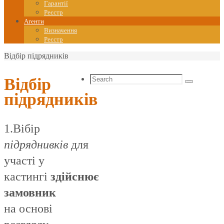
Гарантії
Реєстр
Агенти
Визначення
Реєстр
Home
Відбір підрядників
Search
Відбір
Search
for:
підрядників
1.Вібір
підрядни
вків
для
участі у
кастингі
здійснює
замовник
на основі