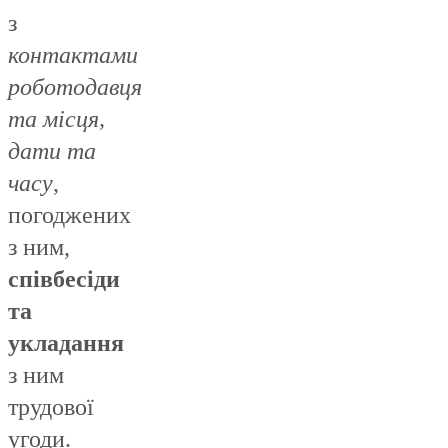
з
контактами
роботодавця
та місця,
дати та
часу
,
погоджених
з ним,
співбесіди
та
укладання
з ним
трудової
угоди.