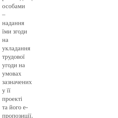
особами
–
надання
їми згоди
на
укладання
трудової
угоди на
умовах
зазначених
у її
проекті
та його е-
пропозиції.