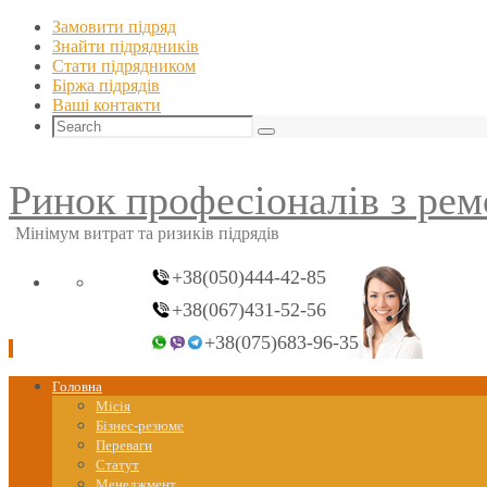
Замовити підряд
Знайти пiдрядникiв
Стати пiдрядником
Біржа підрядів
Ваші контакти
Search
Search
for:
Ринок професіоналів з рем
Мінімум витрат та ризиків підрядів
+38(050)444-42-85
+38(067)431-52-56
+38(075)683-96-35
Skip
Головна
to
Місія
content
Бізнес-резюме
Переваги
Статут
Менеджмент