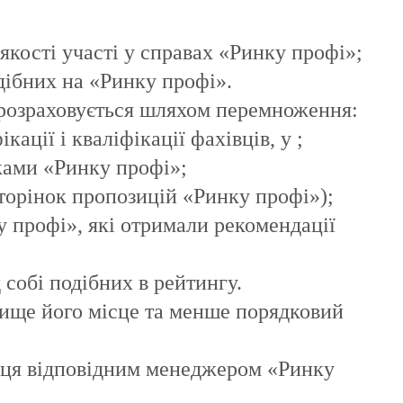
якості участі у справах «Ринку профі»;
одібних на «Ринку профі».
розраховується шляхом перемноження:
кації і кваліфікації фахівців, у ;
иками «Ринку профі»;
 сторінок пропозицій «Ринку профі»);
у профі», які отримали рекомендації
собі подібних в рейтингу.
вище його місце та менше порядковий
яця відповідним менеджером «Ринку