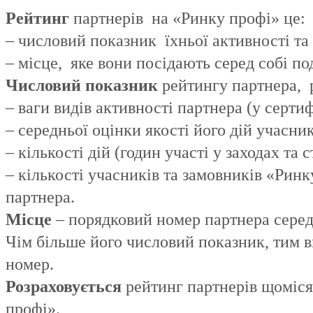
Рейтинг
партнерів на «Ринку профі» це:
– числовий показник їхньої активності та 
– місце, яке вони посідають серед собі п
Числовий показник
рейтингу партнера, 
– ваги видів активності партнера (у сертифі
– середньої оцінки якості його дій учасн
– кількості дій (годин участі у заходах та
– кількості учасників та замовників «Ринк
партнера.
Місце
– порядковий номер партнера серед 
Чім більше його числовий показник, тим 
номер.
Розраховується
рейтинг партнерів щоміс
профі».