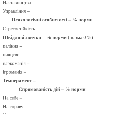
Наставництва –
Управління –
Психологічні особистості – % норми
Стресостійкість –
Шкідливі звички
–
% норми
(норма 0 %)
паління –
пияцтво –
наркоманія –
ігроманія –
Темперамент –
Спрямованість дій – % норми
На себе –
На справу –