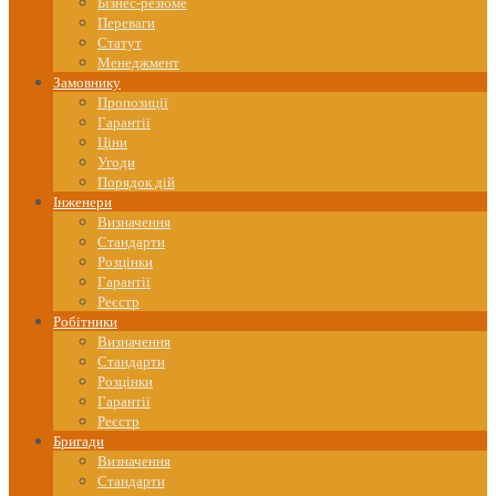
content
Бізнес-резюме
Переваги
Статут
Менеджмент
Замовнику
Пропозиції
Гарантії
Ціни
Угоди
Порядок дій
Інженери
Визначення
Стандарти
Розцінки
Гарантії
Реєстр
Робітники
Визначення
Стандарти
Розцінки
Гарантії
Реєстр
Бригади
Визначення
Стандарти