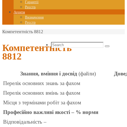
Гарантії
Реєстр
Агенти
Визначення
Реєстр
Home
Компетентність 8812
Search
Компетентність
Search
for:
8812
Знання, вміння і досвід
(файли)
Дове
Перелік основних знань за фахом
Перелік основних вмінь за фахом
Місця з термінами робіт за фахом
Професійно важливі якості – % норми
Відповідальність –