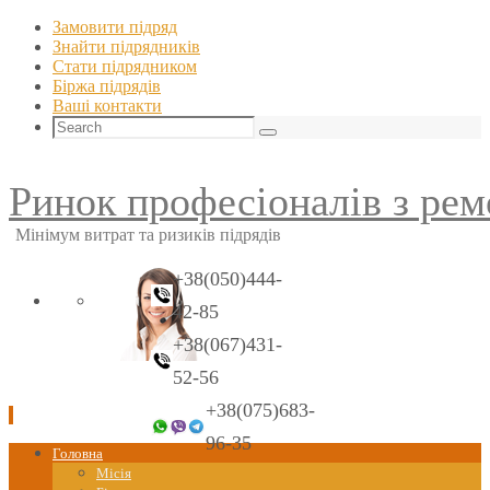
Замовити підряд
Знайти пiдрядникiв
Стати пiдрядником
Біржа підрядів
Ваші контакти
Search
Search
for:
Ринок професіоналів з рем
Мінімум витрат та ризиків підрядів
+38(050)444-
42-85
+38(067)431-
52-56
+38(075)683-
96-35
Skip
Головна
to
Місія